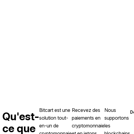
Bitcart est une
Recevez des
Nous
D
Qu'est-
solution tout-
paiements en
supportons
ce que
en-un de
cryptomonnaie
les
cryptomonnaie
et en jetons
blockchains