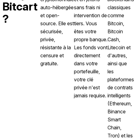
Bitcart
auto-hébergée
sans frais ni
classiques
?
et open-
intervention de
comme
source. Elle est
tiers. Vous
Bitcoin,
sécurisée,
êtes votre
Bitcoin
privée,
propre banque.
Cash,
résistante à la
Les fonds vont
Litecoin et
censure et
directement
d'autres,
gratuite.
dans votre
ainsi que
portefeuille,
les
votre clé
plateformes
privée n'est
de contrats
jamais requise.
intelligents
(Ethereum,
Binance
Smart
Chain,
Tron) et les