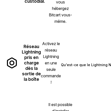
custodial.
vous
hébergez
Bitcart vous-
même.
Activez le
Réseau
réseau
Lightning
Lightning
pris en
charge
en une
Qu'est-ce que le Lightning 
(opens in
dès la
seule
sortie de
commande
la boîte
!
Il est possible
d'installer