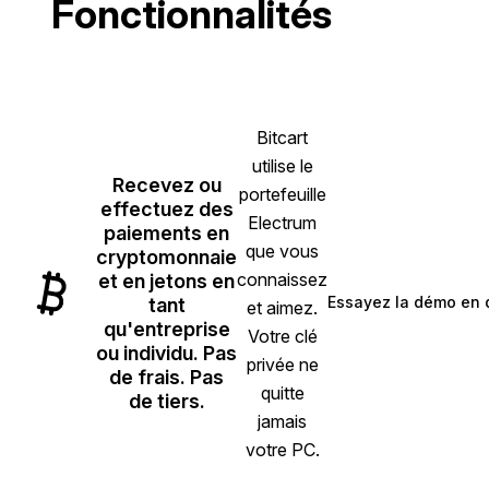
Fonctionnalités
Bitcart
utilise le
Recevez ou
portefeuille
effectuez des
Electrum
paiements en
que vous
cryptomonnaie
connaissez
et en jetons en
Essayez la démo en d
tant
et aimez.
(opens 
qu'entreprise
Votre clé
ou individu. Pas
privée ne
de frais. Pas
quitte
de tiers.
jamais
votre PC.