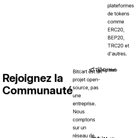
plateformes
de tokens
comme
ERC20,
BEP20,
TRC20 et
d'autres.
Telegram
GitHub
Bitcart est un
(opens in new ta
(opens in new
Rejoignez la
projet open-
Communauté
source, pas
une
entreprise.
Nous
comptons
sur un
réseau de