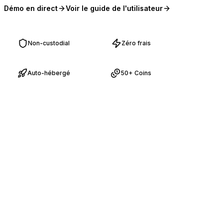
Démo en direct
Voir le guide de l'utilisateur
(opens in new tab)
(opens in new tab)
Non-custodial
Zéro frais
Auto-hébergé
50+ Coins