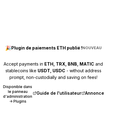
🎉
Plugin de paiements ETH publié !
NOUVEAU
Accept payments in
ETH, TRX, BNB, MATIC
and
stablecoins like
USDT, USDC
- without address
prompt, non-custodially and saving on fees!
Disponible dans
le panneau
Guide de l'utilisateur
Annonce
(opens in new tab)
(opens in new tab)
d'administration
→ Plugins
Bitcart